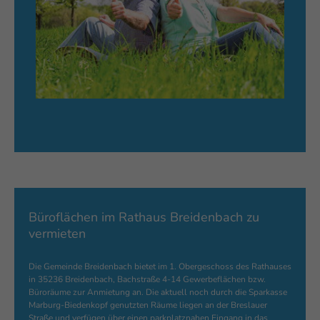
Büroflächen im Rathaus Breidenbach zu
vermieten
Die Gemeinde Breidenbach bietet im 1. Obergeschoss des Rathauses
in 35236 Breidenbach, Bachstraße 4-14 Gewerbeflächen bzw.
Büroräume zur Anmietung an. Die aktuell noch durch die Sparkasse
Marburg-Biedenkopf genutzten Räume liegen an der Breslauer
Straße und verfügen über einen parkplatznahen Eingang in das