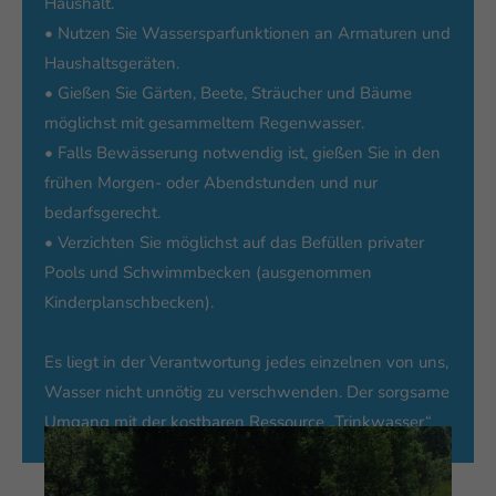
Haushalt.
• Nutzen Sie Wassersparfunktionen an Armaturen und
Haushaltsgeräten.
• Gießen Sie Gärten, Beete, Sträucher und Bäume
möglichst mit gesammeltem Regenwasser.
• Falls Bewässerung notwendig ist, gießen Sie in den
frühen Morgen- oder Abendstunden und nur
bedarfsgerecht.
• Verzichten Sie möglichst auf das Befüllen privater
Pools und Schwimmbecken (ausgenommen
Kinderplanschbecken).
Es liegt in der Verantwortung jedes einzelnen von uns,
Wasser nicht unnötig zu verschwenden. Der sorgsame
Umgang mit der kostbaren Ressource „Trinkwasser“
wird wegen der Auswirkungen des Klimawandels
immer wichtiger. Um die Situation zu stabilisieren,