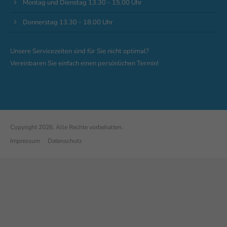
Montag und Dienstag 13.30 - 15.00 Uhr
Donnerstag 13.30 - 18.00 Uhr
Unsere Servicezeiten sind für Sie nicht optimal?
Vereinbaren Sie einfach einen persönlichen Termin!
Copyright 2026. Alle Rechte vorbehalten.
Impressum
Datenschutz