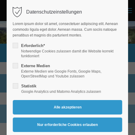
Menu
Datenschutzeinstellungen
Lorem ipsum dolor sit amet, consectetuer adipiscing elit. Aenean
commodo ligula eget dolor. Aenean massa. Cum sociis natoque
penatibus et magnis dis parturient montes.
Erforderlich*
Notwendige Cookies zulassen damit die Website korrekt
meinOrt-App
funktioniert
Externe Medien
Externe Medien wie Google Fonts, Google Maps,
OpenStreetMap und Youtube zulassen
Formulare & Online Service
Statistik
Google Analytics und Matomo Analytics zulassen
Terminvereinbarung