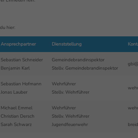
r Einheiten rein.
du hier:
Ansprechpartner
Dienststellung
Kont
Sebastian Schneider
Gemeindebrandinspektor
gbi@
Benjamin Karl
Stellv. Gemeindebrandinspektor
Sebastian Hofmann
Wehrführer
wehr
Jonas Lauber
Stellv. Wehrführer
Michael Emmel
Wehrführer
wehr
Christian Dersch
Stellv. Wehrführer
Sarah Schwarz
Jugendfeuerwehr
brei