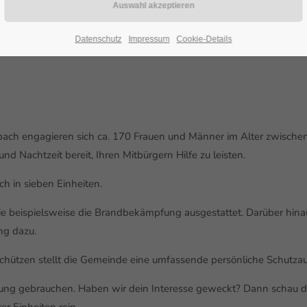
Datenschutz
Impressum
Cookie-Details
bach engagieren sich ca. 170 Frauen und Männer im Alter zwischen
d Nachtzeit bereit, Ihren Mitbürgern Hilfe zu leisten.
h in sieben Einheiten.
wie beispielsweise die Brandbekämpfung ausgestattet. Darüber hin
ng dazu.
chützen stellt die Gemeinde eine umfassende persönliche Schutzau
tzung gebrauchen. Haben wir dein Interesse geweckt? Dann schau d