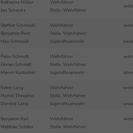
Katharina Müller
Wehrführer
wehr
Jan Schwarz
Stellv. Wehrführer
Steffen Schmeidl
Wehrführer
wehr
Benjamin Reitz
Stellv. Wehrführer
Max Schmeidl
Jugendfeuerwehr
nied
Peter Schmidt
Wehrführer
wehr
Florian Schmidt
Stellv. Wehrführer
Marvin Kuntscher
Jugendfeuerwehr
ober
Katrin Lang
Wehrführer
wehr
Marcel Theophel
Stellv. Wehrführer
Dominik Lang
Jugendfeuerwehr
wies
Benjamin Karl
Wehrführer
wehr
Matthias Schiller
Stellv. Wehrführer