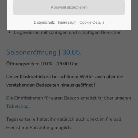
Nichtschwimmerbereich
Kinderbecken
Sprungturm 1m
Datenschutz
Impressum
Cookie-Details
Wasserrutsche
Liegewiesen mit sonnigen und schattigen Bereichen
Saisoneröffnung | 30.05.
Öffnungszeiten: 10.00 - 19.00 Uhr
Unser Kioskbetrieb ist bei schönem Wetter auch über die
vorstehenden Badezeiten hinaus geöffnet !
Die Eintrittskarten für euren Besuch erhaltet ihr über unseren
Ticketshop
.
Tageskarten erhaltet ihr natürlich auch direkt im Freibad.
Hier ist nur Barzahlung möglich.