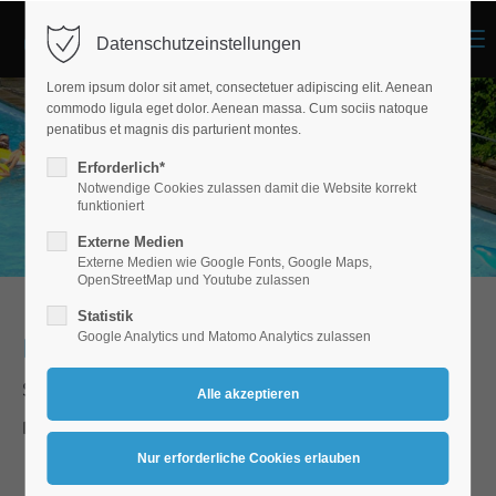
Menu
Datenschutzeinstellungen
Lorem ipsum dolor sit amet, consectetuer adipiscing elit. Aenean
commodo ligula eget dolor. Aenean massa. Cum sociis natoque
penatibus et magnis dis parturient montes.
Erforderlich*
Notwendige Cookies zulassen damit die Website korrekt
funktioniert
Externe Medien
Externe Medien wie Google Fonts, Google Maps,
OpenStreetMap und Youtube zulassen
Statistik
Google Analytics und Matomo Analytics zulassen
Freibad Niederdieten
Spaß & Entspannung pur, inmitten der Natur!
Folgende Angebote halten wir für Sie bereit:
Beheiztes 25m Becken mit Schwimmer- und