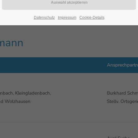
Datenschutz
Impressum
Cookie-Details
smann
Ansprechpartn
enbach, Kleingladenbach,
Burkhard Schm
nd Wolzhausen
Stellv. Ortsger