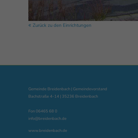
Zurück zu den Einrichtungen
Gemeinde Breidenbach | Gemeindevorstand
Bachstraße 4-14 | 35236 Breidenbach
Fon 06465 68 0
info@breidenbach.de
www.breidenbach.de