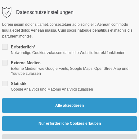
denbach.de
Datenschutzeinstellungen
Lorem ipsum dolor sit amet, consectetuer adipiscing elit. Aenean commodo
ligula eget dolor. Aenean massa. Cum sociis natoque penatibus et magnis dis
parturient montes.
Erforderlich*
Notwendige Cookies zulassen damit die Website korrekt funktioniert
WIRTSCHAFTS.RAUM
MIT.GESTALTEN
STELL
Externe Medien
Externe Medien wie Google Fonts, Google Maps, OpenStreetMap und
Youtube zulassen
Statistik
Google Analytics und Matomo Analytics zulassen
Dorfgemeinsch
Struthweg 3 | 35236 Br