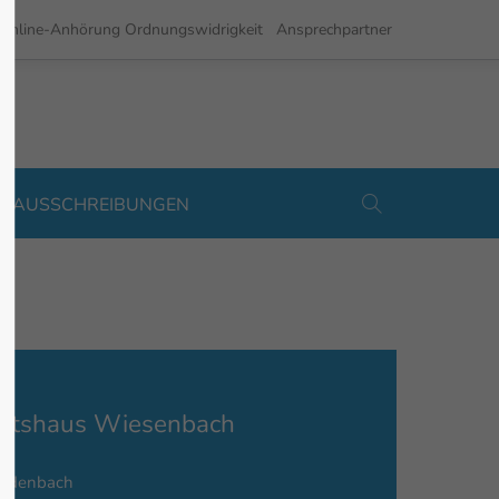
Online-Anhörung Ordnungswidrigkeit
Ansprechpartner
Support
Testimonials
ENAUSSCHREIBUNGEN
aftshaus Wiesenbach
eidenbach